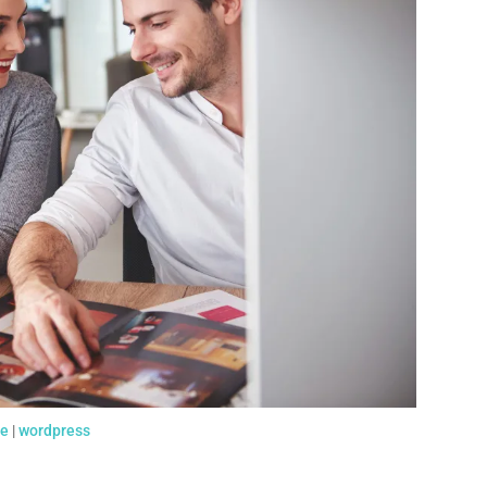
e
|
wordpress