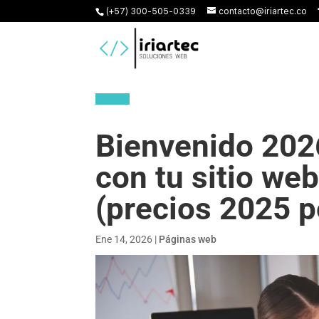
(+57) 300-505-0339
contacto@iriartec.co
Bienvenido 202
con tu sitio we
(precios 2025 p
Ene 14, 2026
|
Páginas web