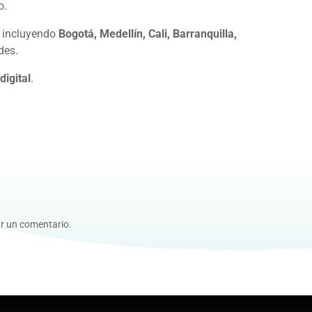
o.
, incluyendo
Bogotá, Medellín, Cali, Barranquilla,
des.
digital
.
r un comentario.