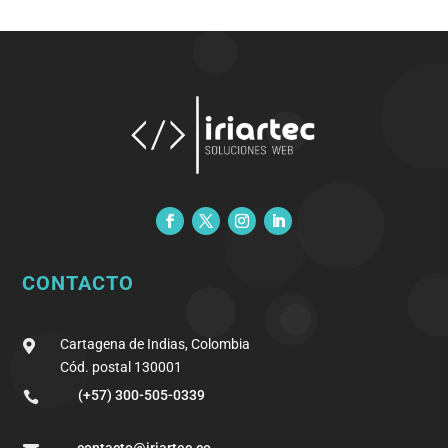
CONTACTO
Cartagena de Indias, Colombia

Cód. postal 130001
(+57) 300-505-0339

contacto@iriartec.co