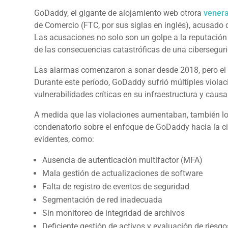
GoDaddy, el gigante de alojamiento web otrora
vener
de Comercio (FTC, por sus siglas en inglés), acusado 
Las acusaciones no solo son un golpe a la reputació
de las consecuencias catastróficas de una cibersegur
Las alarmas comenzaron a sonar desde 2018, pero el
Durante este período, GoDaddy sufrió múltiples viola
vulnerabilidades críticas en su infraestructura y causa
A medida que las violaciones aumentaban, también lo 
condenatorio sobre el enfoque de GoDaddy hacia la ci
evidentes, como:
Ausencia de autenticación multifactor (MFA)
Mala gestión de actualizaciones de software
Falta de registro de eventos de seguridad
Segmentación de red inadecuada
Sin monitoreo de integridad de archivos
Deficiente gestión de activos y evaluación de riesgo