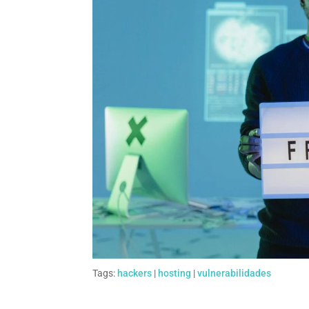
Tags:
hackers
|
hosting
|
vulnerabilidades