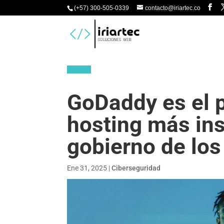
(+57) 300-505-0339
contacto@iriartec.co
GoDaddy es el 
hosting más ins
gobierno de lo
Ene 31, 2025
|
Ciberseguridad