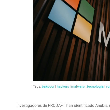
Tags:
bakdoor
|
hackers
|
malware
|
tecnología
|
vu
Investigadores de PRODAFT han identificado Anubis, 