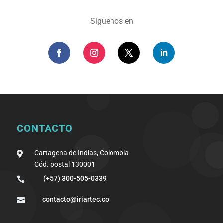
Síguenos en
CONTACTO
Cartagena de Indias, Colombia

Cód. postal 130001
(+57) 300-505-0339

contacto@iriartec.co
