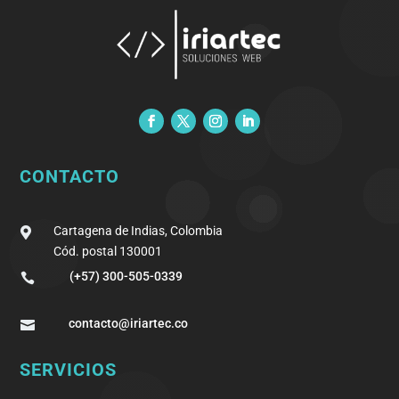
CONTACTO
Cartagena de Indias, Colombia

Cód. postal 130001
(+57) 300-505-0339

contacto@iriartec.co

SERVICIOS