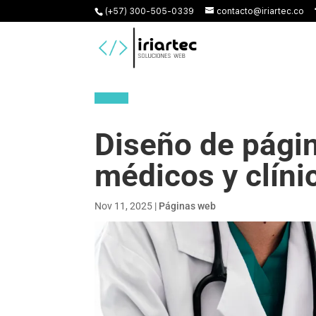
(+57) 300-505-0339
contacto@iriartec.co
Diseño de pági
médicos y clíni
Nov 11, 2025
|
Páginas web